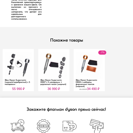
безопасной транспортировки
и хранения вашего фена. Он
выполнен из прочного и
легко очищаемого
материала, что делает его
идеальным для
долгосрочного
использования.
Похожие товары
-7%
Фен Dyson Supersonic
Фен Dyson Supersonic
Фен Dyson Supersonic
(черный/серебристый) с 5
HD07 с 5 насадками +
HD03 с набором
насадками
дорожный чехол (медный)
фирменных чехлов
(медный)
55 990
₽
36 990
₽
34 490
₽
36 990
₽
Закажите
флагман
прямо сейчас!
dyson