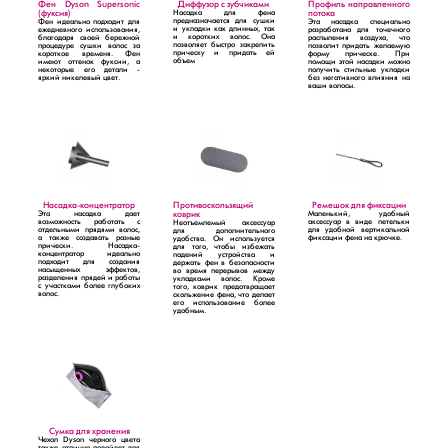
Фен Dyson Supersonic
Диффузор с зубчиками
Профиль направленного
(фуксия)
Насадка для фена
потока
предназначается для сушки
Фен идеально подходит для
Эта насадка специально
и укладки как длинных, так
ежедневного использования,
разработана для точечного
и коротких волос. Она
благодаря своей бережной
распыления воздуха, что
позволяет быстро закрепить
процедуре сушки волос за
позволит придать желаемую
прическу и придать ей
короткое временя. Фен
форму прическе. При
объем
имеют оттенок фуксии, а
помощи этой насадки можно
некоторые его детали -
получить стильные укладки
яркий никелевый цвет.
без негативного влияния на
ваши волосы.
Насадка-концентратор
Противоскользящий
Ремешок для фиксации
Эта насадка дает
коврик
Маленький, удобный
возможность работать с
аксессуар в виде петельки
Неотъемлемый аксессуар
отдельными прядями волос,
для удобной вертикальной
для дополнительного
а также создавать разные
фиксации фена на крючке.
удобства. Он используется
прически. Насадка-
для того, чтобы избежать
концентратор идеально
падений устройства и
подходит для создания
держать фен в безопасности
насыщенных эффектов,
во время перерывов между
разделения прядей и работы
укладками волос. Кроме
с участками более глубоких
того, коврик предотвращает
волос.
скольжение фена, что делает
его использование более
удобным.
Сумка для хранения
Чехол Dyson черного цвета
также отлично подойдет для