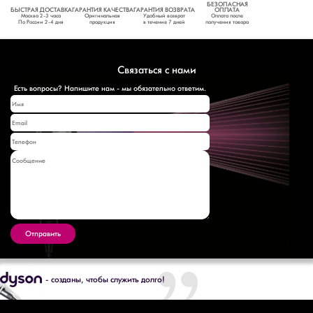
БЕЗОПАСНАЯ
БЫСТРАЯ ДОСТАВКА
ГАРАНТИЯ КАЧЕСТВА
ГАРАНТИЯ ВОЗВРАТА
ОПЛАТА
Москва 2-3 часа
Оригинальная
Удобный возврат
Оплата после
По России 2-4 дня
продукция
в течение 7 дней
получения товара
Связаться с нами
Есть вопросы? Напишите нам - мы обязательно ответим.
Отправить
- созданы
,
чтобы служить долго!