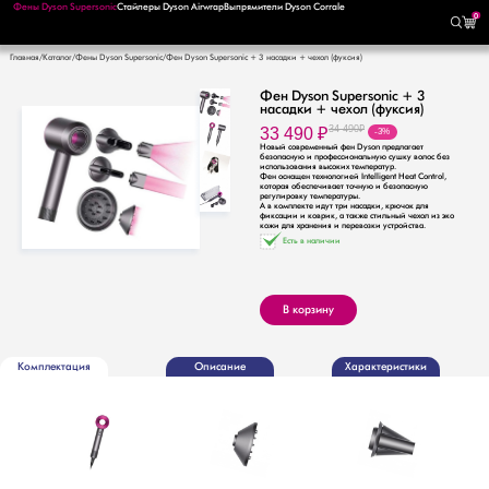
Фены Dyson Supersonic
Стайлеры Dyson Airwrap
Выпрямители Dyson Corrale
0
Главная
Каталог
Фены Dyson Supersonic
Фен Dyson Supersonic + 3 насадки + чехол (фуксия)
Фен Dyson Supersonic + 3
насадки + чехол (фуксия)
33 490
₽
34 490
₽
-3%
Новый современный фен Dyson предлагает
безопасную и профессиональную сушку волос без
использования высоких температур.
Фен оснащен технологией Intelligent Heat Control,
которая обеспечивает точную и безопасную
регулировку температуры.
А в комплекте идут три насадки, крючок для
фиксации и коврик, а также стильный чехол из эко
кожи для хранения и перевозки устройства.
Есть в наличии
В корзину
Комплектация
Описание
Характеристики