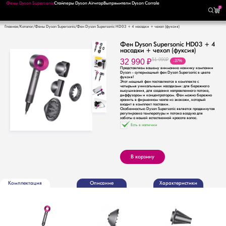
Фены Dyson Supersonic
Стайлеры Dyson Airwrap
Выпрямители Dyson Corrale
0
Главная
Каталог
Фены Dyson Supersonic
Фен Dyson Supersonic HD03 + 4 насадки + чехол (фуксия)
Фен Dyson Supersonic HD03 + 4
насадки + чехол (фуксия)
32 990
₽
51 990
₽
-37%
Представляем вашему вниманию новинку компании
Dyson – супермощный фен Dyson Supersonic в цвете
фуксия!
Этот мощный фен поставляется в комплекте с
четырьмя уникальными насадками: для бережного
высушивания, для создания направленного потока,
диффузором и концентратором. Фен можно бережно
хранить в фирменном чехле из экокожи, который
входит в комплект поставки.
Особенностью Dyson Supersonic является продвинутая
регулировка температуры и потока воздуха для
заботы о вашей естественной красоте волос.
Есть в наличии
В корзину
Комплектация
Описание
Характеристики