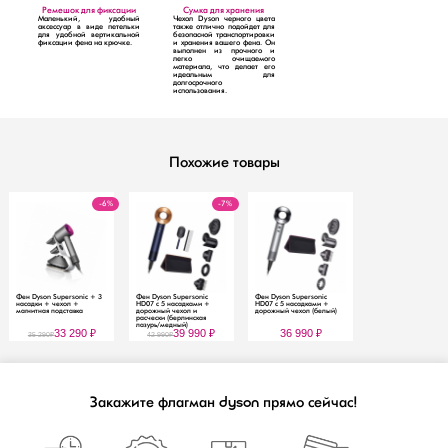
Ремешок для фиксации
Сумка для хранения
Маленький, удобный
Чехол Dyson черного цвета
аксессуар в виде петельки
также отлично подойдет для
для удобной вертикальной
безопасной транспортировки
фиксации фена на крючке.
и хранения вашего фена. Он
выполнен из прочного и
легко очищаемого
материала, что делает его
идеальным для
долгосрочного
использования.
Похожие товары
-6%
-7%
Фен Dyson Supersonic + 3
Фен Dyson Supersonic
Фен Dyson Supersonic
насадки + чехол +
HD07 с 5 насадками +
HD07 с 5 насадками +
магнитная подставка
дорожный чехол и
дорожный чехол (белый)
расчески (берлинская
лазурь/медный)
33 290
₽
39 990
₽
36 990
₽
35 290
₽
42 990
₽
Закажите
флагман
прямо сейчас!
dyson