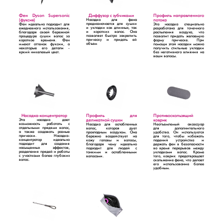
Фен Dyson Supersonic
Диффузор с зубчиками
Профиль направленного
(фуксия)
Насадка для фена
потока
предназначается для сушки
Фен идеально подходит для
Эта насадка специально
и укладки как длинных, так
ежедневного использования,
разработана для точечного
и коротких волос. Она
благодаря своей бережной
распыления воздуха, что
позволяет быстро закрепить
процедуре сушки волос за
позволит придать желаемую
прическу и придать ей
короткое временя. Фен
форму прическе. При
объем
имеют оттенок фуксии, а
помощи этой насадки можно
некоторые его детали -
получить стильные укладки
яркий никелевый цвет.
без негативного влияния на
ваши волосы.
Насадка-концентратор
Профиль для
Противоскользящий
Эта насадка дает
деликатной сушки
коврик
возможность работать с
Насадка для ослабленных
Неотъемлемый аксессуар
отдельными прядями волос,
волос, которая дует
для дополнительного
а также создавать разные
прохладным воздухом. Она
удобства. Он используется
прически. Насадка-
бережно воздействует на
для того, чтобы избежать
концентратор идеально
кожу головы и волосы,
падений устройства и
подходит для создания
благодаря чему идеально
держать фен в безопасности
насыщенных эффектов,
подходит для людей с
во время перерывов между
разделения прядей и работы
тонкими и ослабленными
укладками волос. Кроме
с участками более глубоких
волосами.
того, коврик предотвращает
волос.
скольжение фена, что делает
его использование более
удобным.