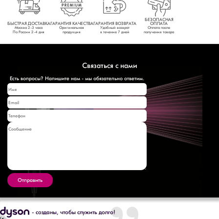
БЕЗОПАСНАЯ
БЫСТРАЯ ДОСТАВКА
ГАРАНТИЯ КАЧЕСТВА
ГАРАНТИЯ ВОЗВРАТА
ОПЛАТА
Москва 2-3 часа
Оригинальная
Удобный возврат
Оплата после
По России 2-4 дня
продукция
в течение 7 дней
получения товара
Связаться с нами
Есть вопросы? Напишите нам - мы обязательно ответим.
Отправить
- созданы
,
чтобы служить долго!