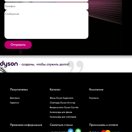
Отправить
- созданы
,
чтобы служить долго!
Покупателям
Каталог
Компания
Доставка
Фены Dyson Supersonic
Контакты
Гарантия
Стайлеры Dyson Airwrap
Выпрямители Dyson Corrale
Аксессуары для фенов
Аксессуары для стайлеров
Правовая информация
Связаться с нами
Принимаем к оплате