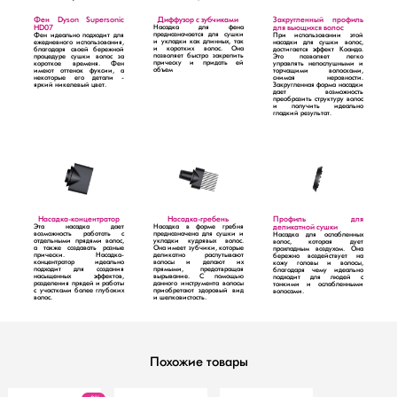
Фен Dyson Supersonic
Диффузор с зубчиками
Закругленный профиль
HD07
Насадка для фена
для вьющихся волос
предназначается для сушки
Фен идеально подходит для
При использовании этой
и укладки как длинных, так
ежедневного использования,
насадки для сушки волос,
и коротких волос. Она
благодаря своей бережной
достигается эффект Коанда.
позволяет быстро закрепить
процедуре сушки волос за
Это позволяет легко
прическу и придать ей
короткое временя. Фен
управлять непослушными и
объем
имеют оттенок фуксии, а
торчащими волосками,
некоторые его детали -
снимая неровности.
яркий никелевый цвет.
Закругленная форма насадки
дает возможность
преобразить структуру волос
и получить идеально
гладкий результат.
Насадка-концентратор
Насадка-гребень
Профиль для
Эта насадка дает
Насадка в форме гребня
деликатной сушки
возможность работать с
предназначена для сушки и
Насадка для ослабленных
отдельными прядями волос,
укладки кудрявых волос.
волос, которая дует
а также создавать разные
Она имеет зубчики, которые
прохладным воздухом. Она
прически. Насадка-
деликатно распутывают
бережно воздействует на
концентратор идеально
волосы и делают их
кожу головы и волосы,
подходит для создания
прямыми, предотвращая
благодаря чему идеально
насыщенных эффектов,
вырывание. С помощью
подходит для людей с
разделения прядей и работы
данного инструмента волосы
тонкими и ослабленными
с участками более глубоких
приобретают здоровый вид
волосами.
волос.
и шелковистость.
Похожие товары