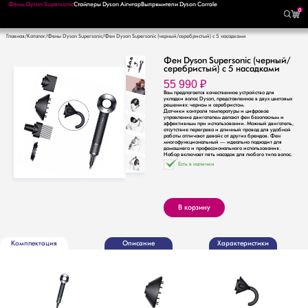
Фены Dyson Supersonic
Стайлеры Dyson Airwrap
Выпрямители Dyson Corrale
0
Главная
Каталог
Фены Dyson Supersonic
Фен Dyson Supersonic (черный/серебристый) с 5 насадками
Фен Dyson Supersonic (черный/
серебристый) с 5 насадками
55 990
₽
Вам предлагается качественное устройство для
укладки волос Dyson, представленное в двух цветовых
решениях: черном и серебристом.
Датчики контроля температуры и цифровое
управление двигателем делают фен безопасным и
эффективным при использовании. Можный двигатель,
отсутствие перегрева и длинный провод для удобной
работы отличают девайс от других брендов. Фен
многофункциональный — идеально подходит для
домашнего и профессионального использования.
Набор включает пять насадок для любого типа волос.
Есть в наличии
В корзину
Комплектация
Описание
Характеристики