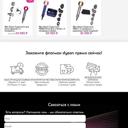
-3%
Фен Dyson Supersonic для
Фен Dyson Supersonic
Фен Dyson Supersonic
волос (фуксия) с 5
HD08 (Vinca blue и Rosé) с 5
HD07 с 5 насадками +
насадками
насадками в боксе
дорожный чехол (медный)
34 990
₽
58 990
₽
36 990
₽
35 990
₽
Закажите
флагман
прямо сейчас!
dyson
БЕЗОПАСНАЯ
БЫСТРАЯ ДОСТАВКА
ГАРАНТИЯ КАЧЕСТВА
ГАРАНТИЯ ВОЗВРАТА
ОПЛАТА
Москва 2-3 часа
Оригинальная
Удобный возврат
Оплата после
По России 2-4 дня
продукция
в течение 7 дней
получения товара
Связаться с нами
Есть вопросы? Напишите нам - мы обязательно ответим.